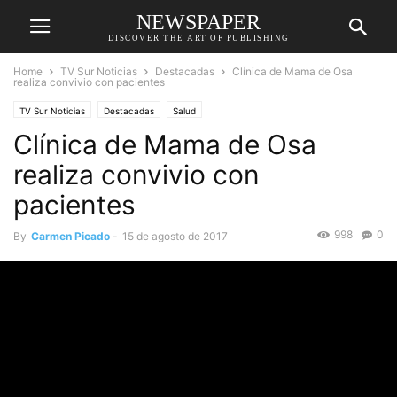
NEWSPAPER
DISCOVER THE ART OF PUBLISHING
Home
TV Sur Noticias
Destacadas
Clínica de Mama de Osa
realiza convivio con pacientes
TV Sur Noticias
Destacadas
Salud
Clínica de Mama de Osa
realiza convivio con
pacientes
998
0
By
Carmen Picado
-
15 de agosto de 2017