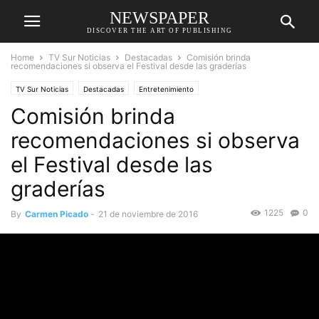
NEWSPAPER
DISCOVER THE ART OF PUBLISHING
Home
TV Sur Noticias
Destacadas
Comisión brinda
recomendaciones si observa el Festival desde las graderías
TV Sur Noticias
Destacadas
Entretenimiento
Comisión brinda
recomendaciones si observa
el Festival desde las
graderías
1225
0
By
Carmen Picado
-
21 de noviembre de 2016