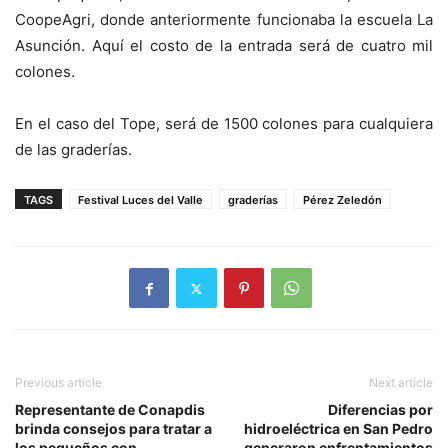
CoopeAgri, donde anteriormente funcionaba la escuela La
Asunción. Aquí el costo de la entrada será de cuatro mil
colones.
En el caso del Tope, será de 1500 colones para cualquiera
de las graderías.
TAGS
Festival Luces del Valle
graderías
Pérez Zeledón
Previous article
Next article
Representante de Conapdis
Diferencias por
brinda consejos para tratar a
hidroeléctrica en San Pedro
los pequeños con
generaron enfrentamientos