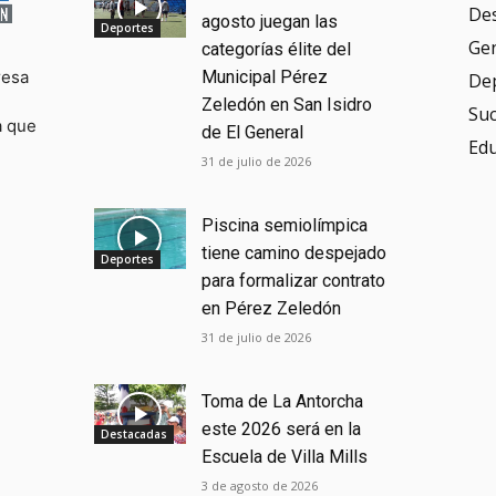
De
agosto juegan las
Deportes
Ge
categorías élite del
resa
Municipal Pérez
De
Zeledón en San Isidro
Su
a que
de El General
Ed
31 de julio de 2026
Piscina semiolímpica
tiene camino despejado
Deportes
para formalizar contrato
en Pérez Zeledón
31 de julio de 2026
Toma de La Antorcha
este 2026 será en la
Destacadas
Escuela de Villa Mills
3 de agosto de 2026