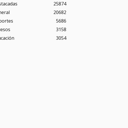
stacadas
25874
neral
20682
portes
5686
cesos
3158
ucación
3054