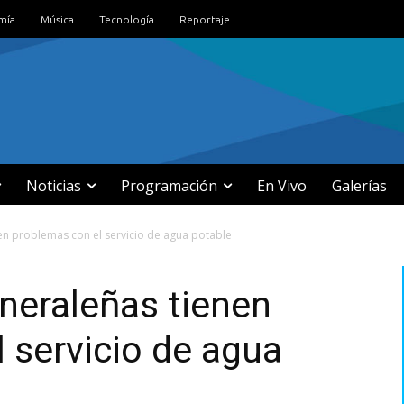
mía
Música
Tecnología
Reportaje
Noticias
Programación
En Vivo
Galerías
n problemas con el servicio de agua potable
eraleñas tienen
 servicio de agua