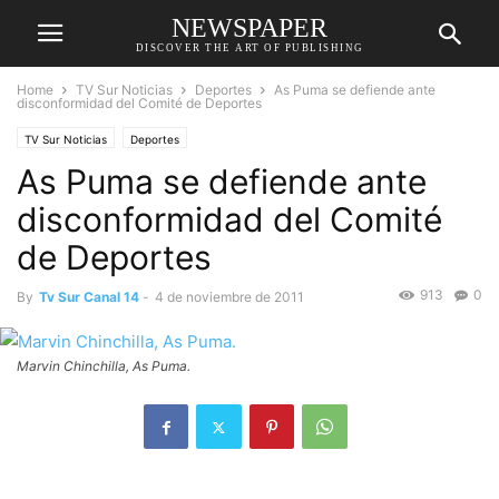
NEWSPAPER
DISCOVER THE ART OF PUBLISHING
Home
TV Sur Noticias
Deportes
As Puma se defiende ante
disconformidad del Comité de Deportes
TV Sur Noticias
Deportes
As Puma se defiende ante
disconformidad del Comité
de Deportes
913
0
By
Tv Sur Canal 14
-
4 de noviembre de 2011
Marvin Chinchilla, As Puma.