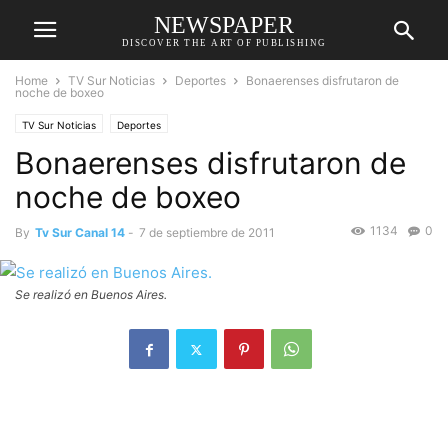
NEWSPAPER
DISCOVER THE ART OF PUBLISHING
Home
TV Sur Noticias
Deportes
Bonaerenses disfrutaron de
noche de boxeo
TV Sur Noticias
Deportes
Bonaerenses disfrutaron de
noche de boxeo
1134
0
By
Tv Sur Canal 14
-
7 de septiembre de 2011
Se realizó en Buenos Aires.