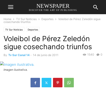
NEWSPAPER
DISCOVER THE ART OF PUBLISHING
Home
TV Sur Noticias
Deportes
Voleibol de Pérez Zeledón sigue
cosechando triunfos
TV Sur Noticias
Deportes
Voleibol de Pérez Zeledón
sigue cosechando triunfos
1540
0
By
Tv Sur Canal 14
-
14 de junio de 2011
Imagen ilustrativa.