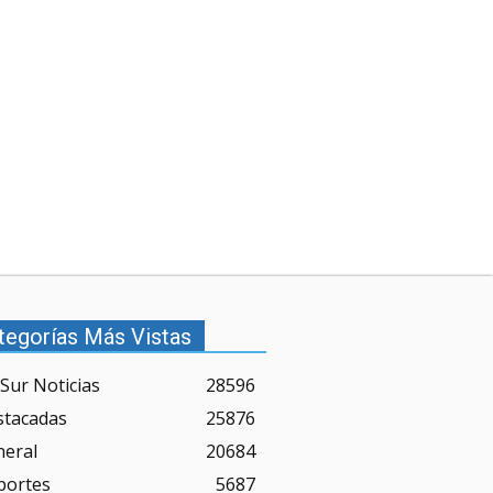
tegorías Más Vistas
Sur Noticias
28596
stacadas
25876
neral
20684
portes
5687