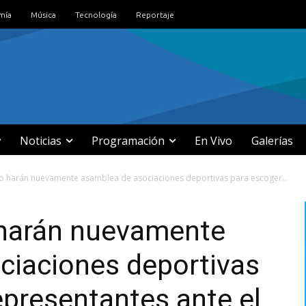
mía
Música
Tecnología
Reportaje
Noticias
Programación
En Vivo
Galerías
ro harán nuevamente asamblea de asociaciones deportivas para escoger...
o harán nuevamente
ciaciones deportivas
epresentantes ante el