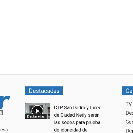
Destacadas
Ca
TV 
CTP San Isidro y Liceo
De
de Ciudad Neily serán
Destacadas
Ge
las sedes para prueba
resa
de idoneidad de
De