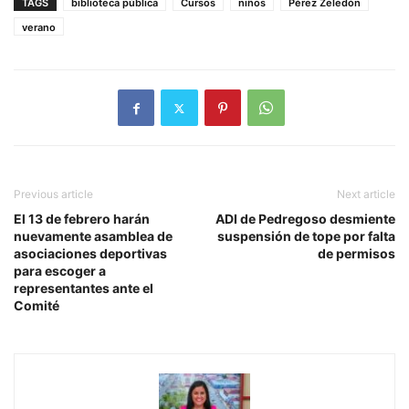
TAGS
biblioteca pública
Cursos
niños
Pérez Zeledón
verano
Previous article
Next article
El 13 de febrero harán
ADI de Pedregoso desmiente
nuevamente asamblea de
suspensión de tope por falta
asociaciones deportivas
de permisos
para escoger a
representantes ante el
Comité