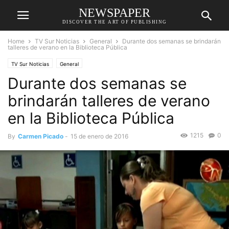
NEWSPAPER
DISCOVER THE ART OF PUBLISHING
Home
TV Sur Noticias
General
Durante dos semanas se brindarán
talleres de verano en la Biblioteca Pública
TV Sur Noticias
General
Durante dos semanas se
brindarán talleres de verano
en la Biblioteca Pública
1215
0
By
Carmen Picado
-
15 de enero de 2016