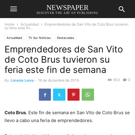
NEWSPAPER
DISCOVER THE ART OF PUBLISHING
Home
Actualidad
Emprendedores de San Vito de Coto Brus tuvieron
su feria este fin...
Actualidad
TV Sur Noticias
Destacadas
Emprendedores de San Vito
de Coto Brus tuvieron su
feria este fin de semana
653
0
By
Lorenia Leiva
-
16 de diciembre de 2019
Coto Brus
. Este fin de semana en San Vito de Coto Brus se
llevo a cabo una feria de emprendedores.