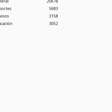
neral
20678
portes
5683
cesos
3158
ucación
3052