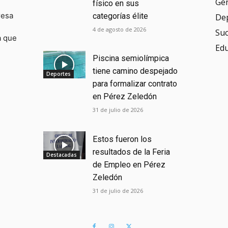
Ge
físico en sus
resa
categorías élite
De
4 de agosto de 2026
Su
a que
Ed
Piscina semiolímpica
tiene camino despejado
Deportes
para formalizar contrato
en Pérez Zeledón
31 de julio de 2026
Estos fueron los
resultados de la Feria
Destacadas
de Empleo en Pérez
Zeledón
31 de julio de 2026