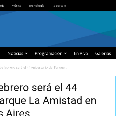
mía
Música
Tecnología
Reportaje
Noticias
Programación
En Vivo
Galerías
de febrero será el 44 Aniversario del Parque...
ebrero será el 44
Parque La Amistad en
s Aires