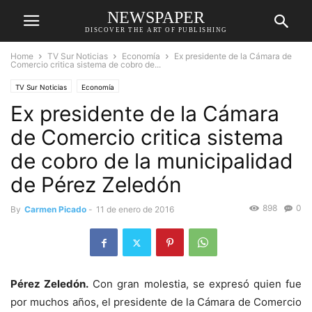
NEWSPAPER
DISCOVER THE ART OF PUBLISHING
Home
TV Sur Noticias
Economía
Ex presidente de la Cámara de
Comercio critica sistema de cobro de...
TV Sur Noticias
Economía
Ex presidente de la Cámara
de Comercio critica sistema
de cobro de la municipalidad
de Pérez Zeledón
898
0
By
Carmen Picado
-
11 de enero de 2016
Pérez Zeledón.
Con gran molestia, se expresó quien fue
por muchos años, el presidente de la Cámara de Comercio