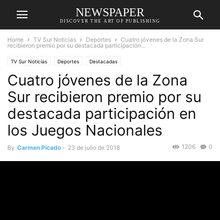
NEWSPAPER
DISCOVER THE ART OF PUBLISHING
Home
TV Sur Noticias
Deportes
Cuatro jóvenes de la Zona Sur
recibieron premio por su destacada participación...
TV Sur Noticias
Deportes
Destacadas
Cuatro jóvenes de la Zona
Sur recibieron premio por su
destacada participación en
los Juegos Nacionales
1206
0
By
Carmen Picado
-
23 de julio de 2018