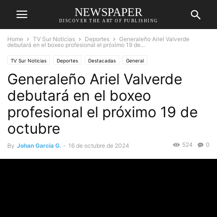
NEWSPAPER
DISCOVER THE ART OF PUBLISHING
Home
TV Sur Noticias
Deportes
Generaleño Ariel Valverde
debutará en el boxeo profesional el próximo 19 de...
TV Sur Noticias
Deportes
Destacadas
General
Generaleño Ariel Valverde
debutará en el boxeo
profesional el próximo 19 de
octubre
524
0
By
Johan Garcia G.
-
16 de octubre de 2024