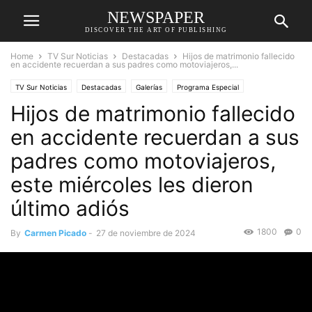
NEWSPAPER
DISCOVER THE ART OF PUBLISHING
Home
TV Sur Noticias
Destacadas
Hijos de matrimonio fallecido
en accidente recuerdan a sus padres como motoviajeros,...
TV Sur Noticias
Destacadas
Galerías
Programa Especial
Hijos de matrimonio fallecido
Programación
segmento
Sucesos
en accidente recuerdan a sus
padres como motoviajeros,
este miércoles les dieron
último adiós
1800
0
By
Carmen Picado
-
27 de noviembre de 2024