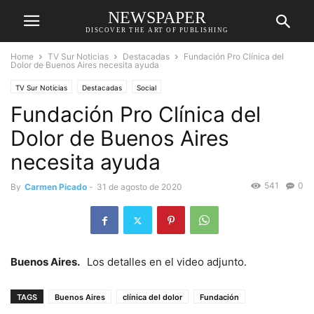
NEWSPAPER
DISCOVER THE ART OF PUBLISHING
Home
TV Sur Noticias
Destacadas
Fundación Pro Clínica del
Dolor de Buenos Aires necesita ayuda
TV Sur Noticias
Destacadas
Social
Fundación Pro Clínica del
Dolor de Buenos Aires
necesita ayuda
541
0
By
Carmen Picado
-
31 de agosto de 2020
Buenos Aires.
Los detalles en el video adjunto.
TAGS
Buenos Aires
clínica del dolor
Fundación