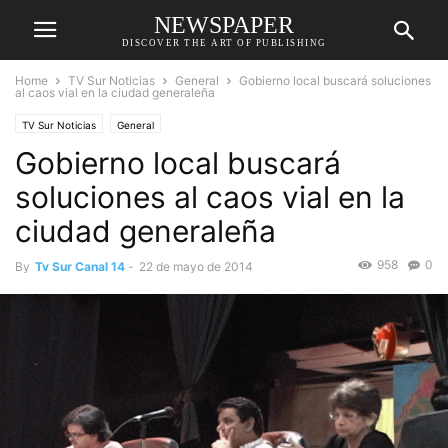
NEWSPAPER
DISCOVER THE ART OF PUBLISHING
Home
TV Sur Noticias
General
Gobierno local buscará soluciones
al caos vial en la ciudad generaleña
TV Sur Noticias
General
Gobierno local buscará
soluciones al caos vial en la
ciudad generaleña
958
0
By
Tv Sur Canal 14
-
22 de mayo de 2014