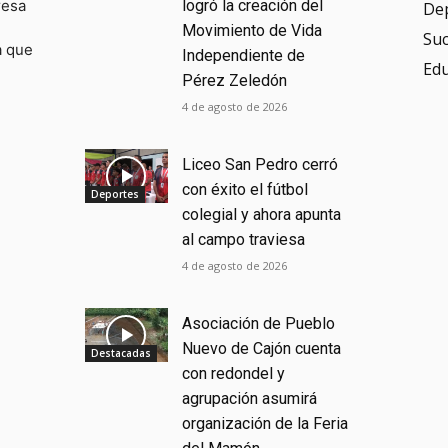
resa
logró la creación del
De
Movimiento de Vida
Su
a que
Independiente de
Ed
Pérez Zeledón
4 de agosto de 2026
Liceo San Pedro cerró
con éxito el fútbol
Deportes
colegial y ahora apunta
al campo traviesa
4 de agosto de 2026
Asociación de Pueblo
Nuevo de Cajón cuenta
Destacadas
con redondel y
agrupación asumirá
organización de la Feria