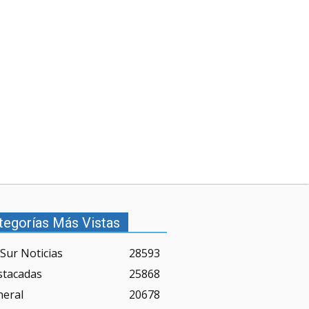
tegorías Más Vistas
Sur Noticias
28593
stacadas
25868
neral
20678