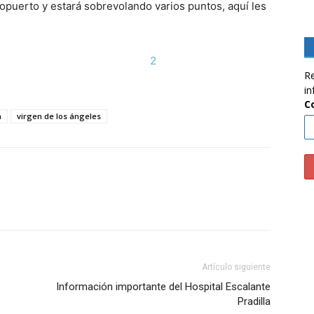
ropuerto y estará sobrevolando varios puntos, aquí les
2
Re
in
C
a
virgen de los ángeles
Artículo siguiente
Información importante del Hospital Escalante
Pradilla