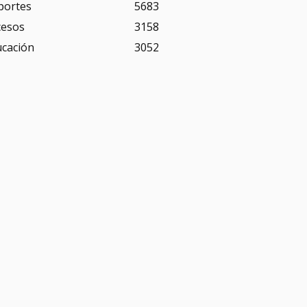
portes
5683
cesos
3158
ucación
3052