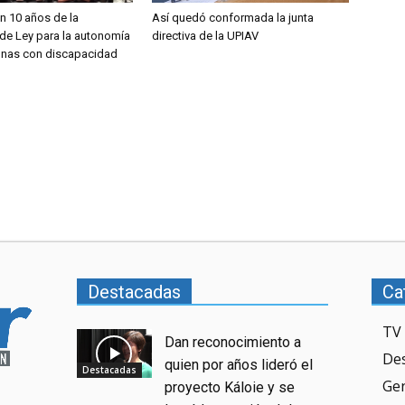
 10 años de la
Así quedó conformada la junta
de Ley para la autonomía
directiva de la UPIAV
onas con discapacidad
Destacadas
Ca
TV 
Dan reconocimiento a
De
quien por años lideró el
Destacadas
Ge
proyecto Káloie y se