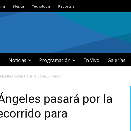
mía
Música
Tecnología
Reportaje
Noticias
Programación
En Vivo
Galerías
 Ángeles pasará por la Zona Sur en su...
 Ángeles pasará por la
ecorrido para