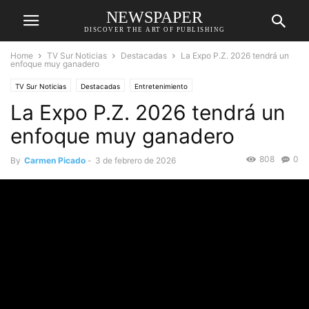
NEWSPAPER
DISCOVER THE ART OF PUBLISHING
Home
TV Sur Noticias
Destacadas
La Expo P.Z. 2026 tendrá un
enfoque muy ganadero
TV Sur Noticias
Destacadas
Entretenimiento
La Expo P.Z. 2026 tendrá un
enfoque muy ganadero
808
0
By
Carmen Picado
-
3 de febrero de 2026