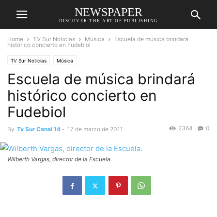
NEWSPAPER
DISCOVER THE ART OF PUBLISHING
Home
TV Sur Noticias
Música
Escuela de música brindará
histórico concierto en Fudebiol
TV Sur Noticias
Música
Escuela de música brindará
histórico concierto en
Fudebiol
2364
0
By
Tv Sur Canal 14
-
17 de marzo de 2011
Wilberth Vargas, director de la Escuela.