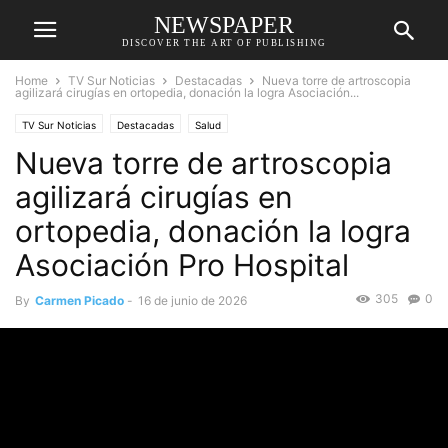
NEWSPAPER
DISCOVER THE ART OF PUBLISHING
Home
TV Sur Noticias
Destacadas
Nueva torre de artroscopia
agilizará cirugías en ortopedia, donación la logra Asociación...
TV Sur Noticias
Destacadas
Salud
Nueva torre de artroscopia
agilizará cirugías en
ortopedia, donación la logra
Asociación Pro Hospital
305
0
By
Carmen Picado
-
16 de junio de 2026