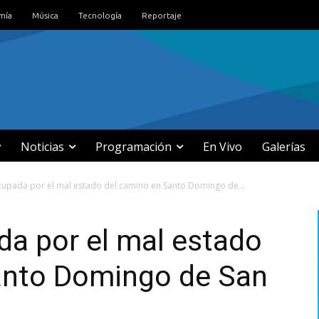
mía
Música
Tecnología
Reportaje
Noticias
Programación
En Vivo
Galerías
cupada por el mal estado del camino en Santo Domingo de...
a por el mal estado
anto Domingo de San