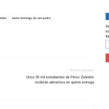
ledón
santo domingo de san pedro
Re
in
C
Artículo siguiente
Unos 30 mil estudiantes de Pérez Zeledón
recibirán alimentos en quinta entrega