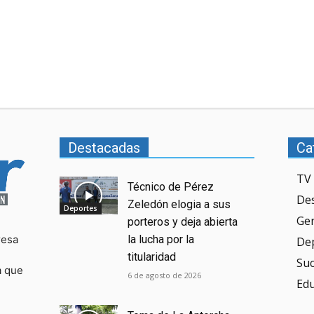
Destacadas
Ca
TV 
Técnico de Pérez
De
Zeledón elogia a sus
Deportes
Ge
porteros y deja abierta
resa
la lucha por la
De
titularidad
Su
a que
6 de agosto de 2026
Ed