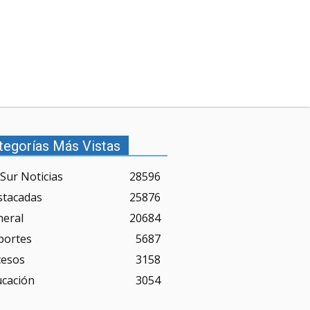
tegorías Más Vistas
Sur Noticias
28596
stacadas
25876
neral
20684
portes
5687
cesos
3158
ucación
3054