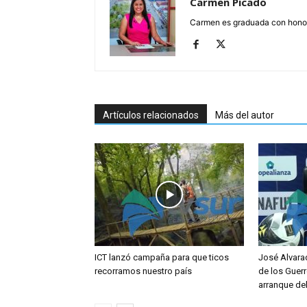
Carmen Picado
Carmen es graduada con honore
Artículos relacionados
Más del autor
ICT lanzó campaña para que ticos
José Alvara
recorramos nuestro país
de los Guerr
arranque de