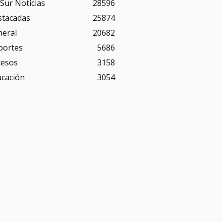
Sur Noticias
28596
stacadas
25874
neral
20682
portes
5686
cesos
3158
ucación
3054