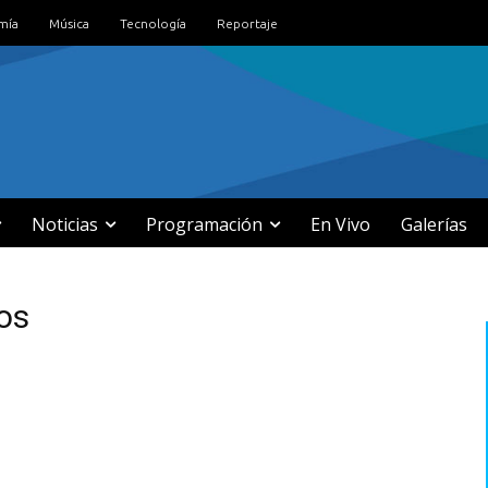
mía
Música
Tecnología
Reportaje
Noticias
Programación
En Vivo
Galerías
dos