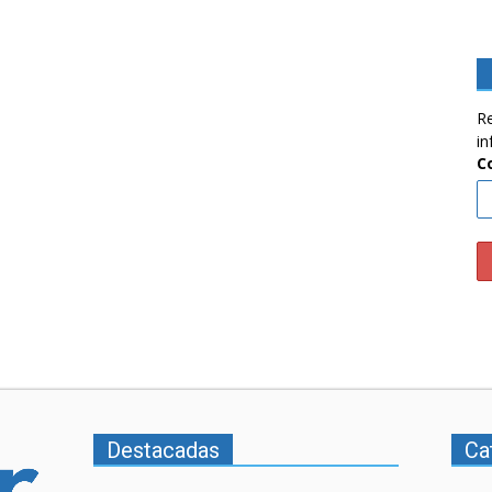
Re
in
C
Destacadas
Ca