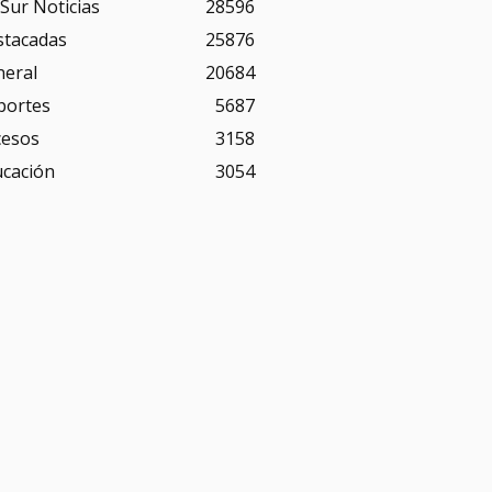
Sur Noticias
28596
stacadas
25876
neral
20684
portes
5687
cesos
3158
ucación
3054