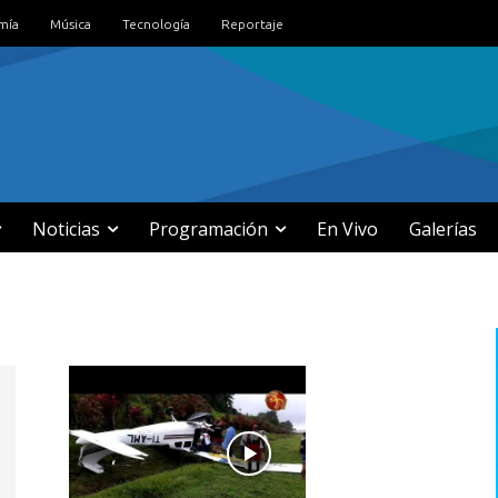
mía
Música
Tecnología
Reportaje
Noticias
Programación
En Vivo
Galerías