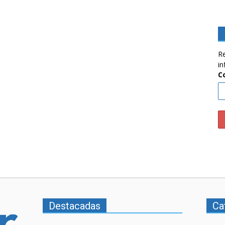
Re
in
C
Destacadas
Ca