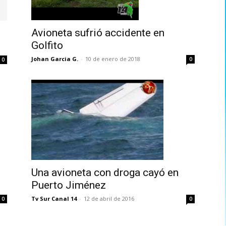
Avioneta sufrió accidente en
Golfito
Johan Garcia G.
-
10 de enero de 2018
0
0
Una avioneta con droga cayó en
Puerto Jiménez
Tv Sur Canal 14
-
12 de abril de 2016
0
0