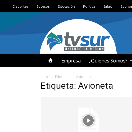
Deportes
Sucesos
Educación
Política
Salud
Econo
I
Empresa
¿Quiénes Somos?
N
Inicio
Etiquetas
Avioneta
Etiqueta: Avioneta
I
C
I
O