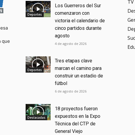
TV 
Los Guerreros del Sur
De
comenzaron con
Deportes
Ge
victoria el calendario de
resa
cinco partidos durante
De
agosto
Su
a que
4 de agosto de 2026
Ed
Tres etapas clave
marcan el camino para
Deportes
construir un estadio de
fútbol
6 de agosto de 2026
18 proyectos fueron
expuestos en la Expo
Destacadas
Técnica del CTP de
General Viejo