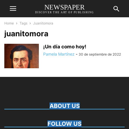
NEWSPAPER
DISCOVER THE ART OF PUBLISHING
Home
Tags
Juanitomora
juanitomora
¡Un día como hoy!
Pamela Martínez
-
30 de septiembre de 2022
ABOUT US
FOLLOW US