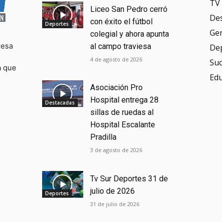
TV 
Liceo San Pedro cerró
De
con éxito el fútbol
Deportes
Ge
colegial y ahora apunta
resa
al campo traviesa
De
4 de agosto de 2026
Su
a que
Ed
Asociación Pro
Hospital entrega 28
Destacadas
sillas de ruedas al
Hospital Escalante
Pradilla
3 de agosto de 2026
Tv Sur Deportes 31 de
julio de 2026
Deportes
31 de julio de 2026