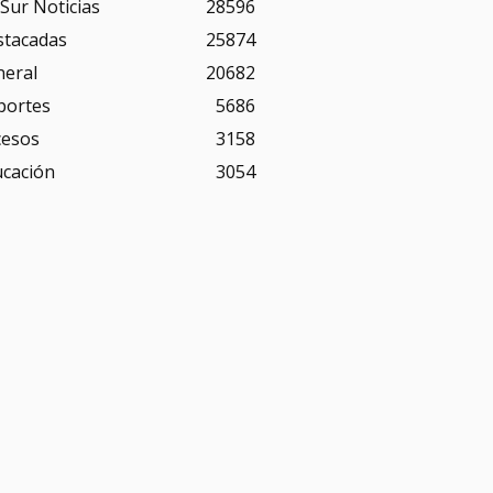
Sur Noticias
28596
stacadas
25874
neral
20682
portes
5686
cesos
3158
ucación
3054