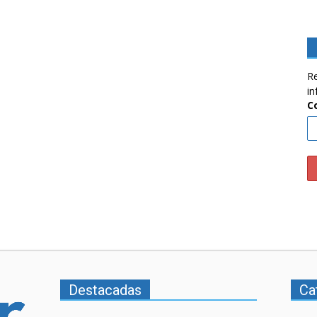
Re
in
C
Destacadas
Ca