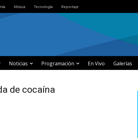
mía
Música
Tecnología
Reportaje
Noticias
Programación
En Vivo
Galerías
da de cocaína