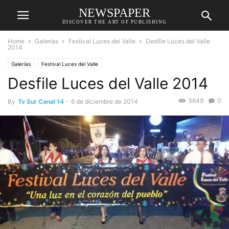
NEWSPAPER
DISCOVER THE ART OF PUBLISHING
Home
Galerías
Festival Luces del Valle
Desfile Luces del Valle
2014
Galerías
Festival Luces del Valle
Desfile Luces del Valle 2014
3649
0
By
Tv Sur Canal 14
-
6 de diciembre de 2014