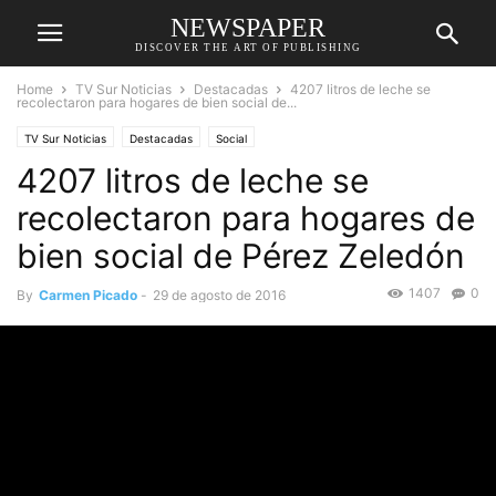
NEWSPAPER
DISCOVER THE ART OF PUBLISHING
Home
TV Sur Noticias
Destacadas
4207 litros de leche se
recolectaron para hogares de bien social de...
TV Sur Noticias
Destacadas
Social
4207 litros de leche se
recolectaron para hogares de
bien social de Pérez Zeledón
1407
0
By
Carmen Picado
-
29 de agosto de 2016