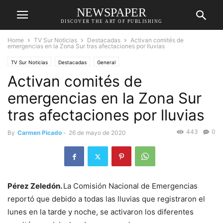
NEWSPAPER
DISCOVER THE ART OF PUBLISHING
Home
TV Sur Noticias
Destacadas
Activan comités de
emergencias en la Zona Sur tras afectaciones por lluvias
TV Sur Noticias
Destacadas
General
Activan comités de
emergencias en la Zona Sur
tras afectaciones por lluvias
443
0
By
Carmen Picado
-
26 de mayo de 2020
Pérez Zeledón.
La Comisión Nacional de Emergencias
reportó que debido a todas las lluvias que registraron el
lunes en la tarde y noche, se activaron los diferentes