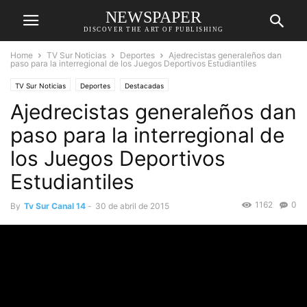
NEWSPAPER
DISCOVER THE ART OF PUBLISHING
Home
TV Sur Noticias
Deportes
Ajedrecistas generaleños dan
paso para la interregional de los Juegos Deportivos Estudiantiles
TV Sur Noticias
Deportes
Destacadas
Ajedrecistas generaleños dan
paso para la interregional de
los Juegos Deportivos
Estudiantiles
1162
0
By
Tv Sur Canal 14
-
30 de abril de 2015