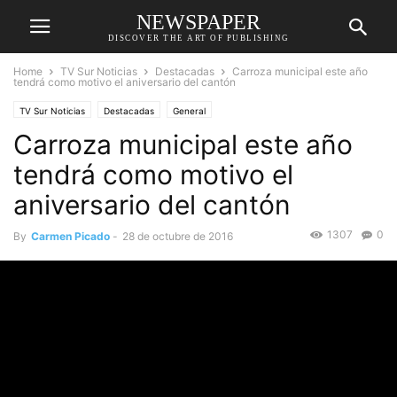
NEWSPAPER
DISCOVER THE ART OF PUBLISHING
Home
TV Sur Noticias
Destacadas
Carroza municipal este año
tendrá como motivo el aniversario del cantón
TV Sur Noticias
Destacadas
General
Carroza municipal este año
tendrá como motivo el
aniversario del cantón
1307
0
By
Carmen Picado
-
28 de octubre de 2016