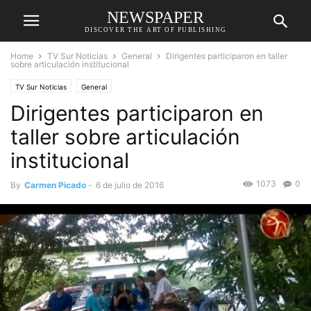
NEWSPAPER
DISCOVER THE ART OF PUBLISHING
Home
TV Sur Noticias
General
Dirigentes participaron en taller
sobre articulación institucional
TV Sur Noticias
General
Dirigentes participaron en
taller sobre articulación
institucional
1073
0
By
Carmen Picado
-
6 de julio de 2016