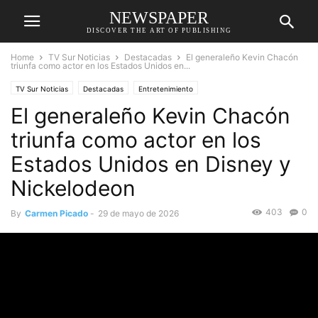
NEWSPAPER
DISCOVER THE ART OF PUBLISHING
Home
TV Sur Noticias
Destacadas
El generaleño Kevin Chacón
triunfa como actor en los Estados Unidos en...
TV Sur Noticias
Destacadas
Entretenimiento
El generaleño Kevin Chacón
triunfa como actor en los
Estados Unidos en Disney y
Nickelodeon
403
0
By
Carmen Picado
-
29 de mayo de 2026