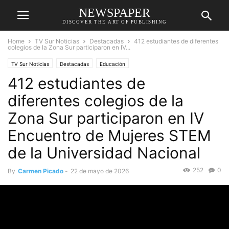
NEWSPAPER
DISCOVER THE ART OF PUBLISHING
Home
TV Sur Noticias
Destacadas
412 estudiantes de diferentes
colegios de la Zona Sur participaron en IV...
TV Sur Noticias
Destacadas
Educación
412 estudiantes de
diferentes colegios de la
Zona Sur participaron en IV
Encuentro de Mujeres STEM
de la Universidad Nacional
252
0
By
Carmen Picado
-
22 de mayo de 2026