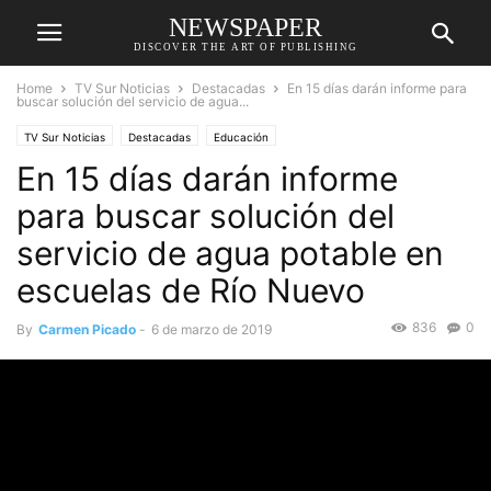
NEWSPAPER
DISCOVER THE ART OF PUBLISHING
Home
TV Sur Noticias
Destacadas
En 15 días darán informe para
buscar solución del servicio de agua...
TV Sur Noticias
Destacadas
Educación
En 15 días darán informe
para buscar solución del
servicio de agua potable en
escuelas de Río Nuevo
836
0
By
Carmen Picado
-
6 de marzo de 2019