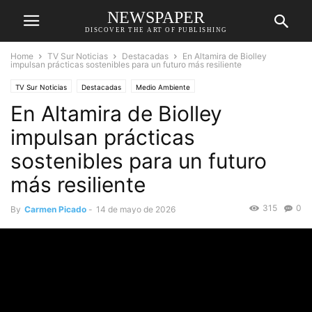
NEWSPAPER
DISCOVER THE ART OF PUBLISHING
Home
TV Sur Noticias
Destacadas
En Altamira de Biolley
impulsan prácticas sostenibles para un futuro más resiliente
TV Sur Noticias
Destacadas
Medio Ambiente
En Altamira de Biolley
impulsan prácticas
sostenibles para un futuro
más resiliente
315
0
By
Carmen Picado
-
14 de mayo de 2026