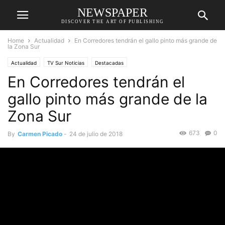
NEWSPAPER
DISCOVER THE ART OF PUBLISHING
Home
Actualidad
En Corredores tendrán el gallo pinto más grande de
la Zona Sur
Actualidad
TV Sur Noticias
Destacadas
En Corredores tendrán el
gallo pinto más grande de la
Zona Sur
673
0
By
Carmen Picado
-
24 de julio de 2018