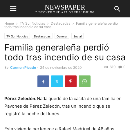
NEWSPAPER
DISCOVER THE ART OF PUBLISHING
Home
TV Sur Noticias
Destacadas
Familia generaleña perdió
todo tras incendio de su casa
TV Sur Noticias
Destacadas
General
Social
Familia generaleña perdió
todo tras incendio de su casa
619
0
By
Carmen Picado
-
24 de noviembre de 2020
Pérez Zeledón.
Nada quedó de la casita de una familia en
Pavones de Pérez Zeledón, tras un incendio que se
registró la noche del lunes.
Esta vivienda pertenece a Rafael Madrigal de 46 años,