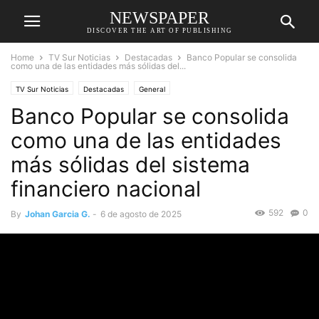
NEWSPAPER
DISCOVER THE ART OF PUBLISHING
Home
TV Sur Noticias
Destacadas
Banco Popular se consolida
como una de las entidades más sólidas del...
TV Sur Noticias
Destacadas
General
Banco Popular se consolida
como una de las entidades
más sólidas del sistema
financiero nacional
592
0
By
Johan Garcia G.
-
6 de agosto de 2025