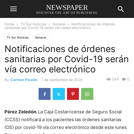
NEWSPAPER
DISCOVER THE ART OF PUBLISHING
Home
TV Sur Noticias
General
Notificaciones de órdenes
sanitarias por Covid-19 serán vía correo electrónico
TV Sur Noticias
General
Notificaciones de órdenes
sanitarias por Covid-19 serán
vía correo electrónico
544
0
By
Carmen Picado
-
7 de septiembre de 2020
Pérez Zeledón.
La Caja Costarricense de Seguro Social
(CCSS) notificará a los pacientes las órdenes sanitarias
(OS) por covid-19 vía correo electrónico desde este lunes