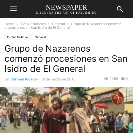
NEWSPAPER
DISCOVER THE ART OF PUBLISHING
Home
TV Sur Noticias
General
Grupo de Nazarenos comenzó
procesiones en San Isidro de El General
TV Sur Noticias
General
Grupo de Nazarenos
comenzó procesiones en San
Isidro de El General
1458
0
By
Carmen Picado
-
19 de marzo de 2015