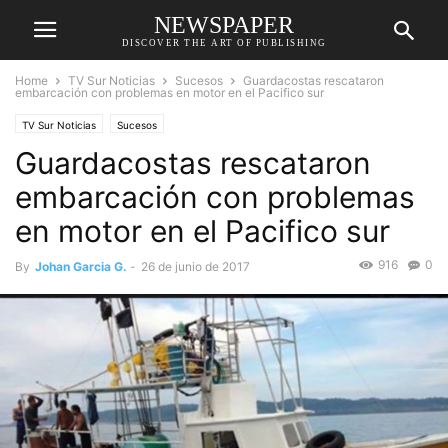
NEWSPAPER
DISCOVER THE ART OF PUBLISHING
Home
TV Sur Noticias
Sucesos
Guardacostas rescataron
embarcación con problemas en motor en el Pacifico sur
TV Sur Noticias
Sucesos
Guardacostas rescataron
embarcación con problemas
en motor en el Pacifico sur
916
0
By
Johan Garcia G.
-
26 de junio de 2017