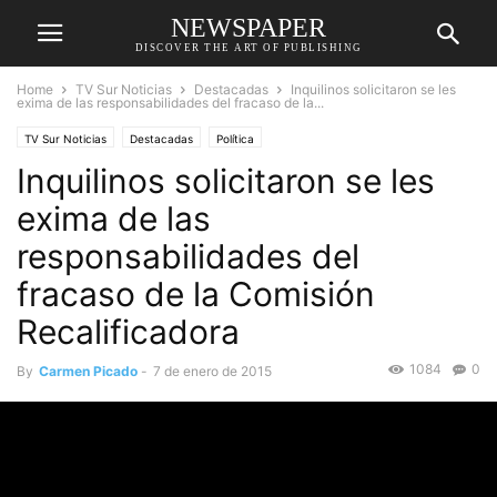
NEWSPAPER
DISCOVER THE ART OF PUBLISHING
Home
TV Sur Noticias
Destacadas
Inquilinos solicitaron se les
exima de las responsabilidades del fracaso de la...
TV Sur Noticias
Destacadas
Política
Inquilinos solicitaron se les
exima de las
responsabilidades del
fracaso de la Comisión
Recalificadora
1084
0
By
Carmen Picado
-
7 de enero de 2015