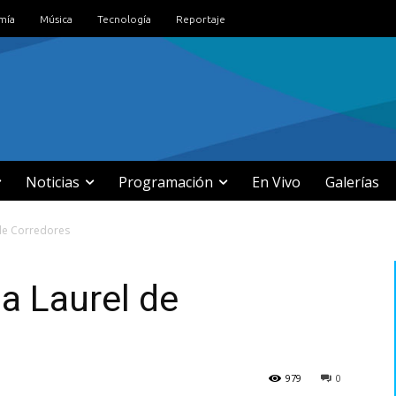
mía
Música
Tecnología
Reportaje
Noticias
Programación
En Vivo
Galerías
 de Corredores
 a Laurel de
979
0