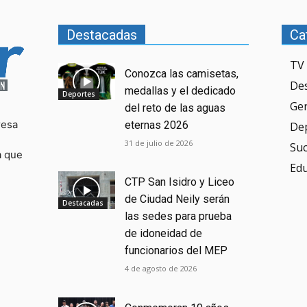
Destacadas
Ca
TV 
Conozca las camisetas,
De
medallas y el dedicado
Deportes
Ge
del reto de las aguas
resa
eternas 2026
De
31 de julio de 2026
Su
a que
Ed
CTP San Isidro y Liceo
de Ciudad Neily serán
Destacadas
las sedes para prueba
de idoneidad de
funcionarios del MEP
4 de agosto de 2026