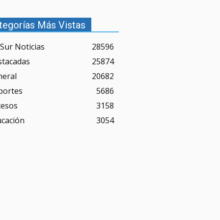
tegorías Más Vistas
Sur Noticias
28596
stacadas
25874
neral
20682
portes
5686
cesos
3158
ucación
3054