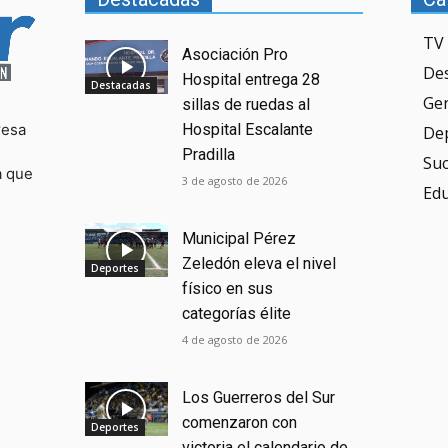
TV 
Asociación Pro
De
Hospital entrega 28
Destacadas
Ge
sillas de ruedas al
resa
Hospital Escalante
De
Pradilla
Su
a que
3 de agosto de 2026
Ed
Municipal Pérez
Zeledón eleva el nivel
Deportes
físico en sus
categorías élite
4 de agosto de 2026
Los Guerreros del Sur
comenzaron con
Deportes
victoria el calendario de