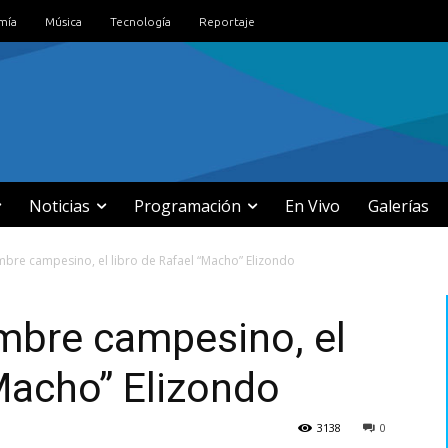
mía
Música
Tecnología
Reportaje
Noticias
Programación
En Vivo
Galerías
mbre campesino, el libro de Rafael “Macho” Elizondo
mbre campesino, el
“Macho” Elizondo
3138
0