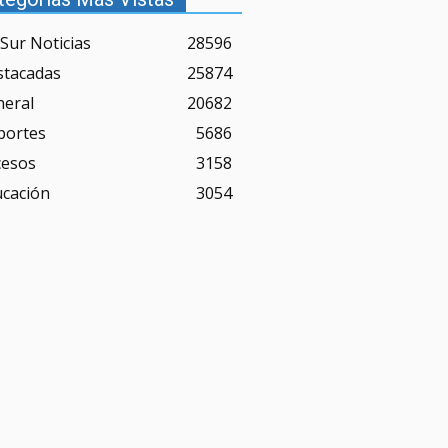
Sur Noticias
28596
stacadas
25874
neral
20682
portes
5686
cesos
3158
ucación
3054