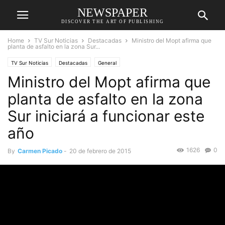
NEWSPAPER
DISCOVER THE ART OF PUBLISHING
Home
TV Sur Noticias
Destacadas
Ministro del Mopt afirma que
planta de asfalto en la zona Sur...
TV Sur Noticias
Destacadas
General
Ministro del Mopt afirma que
planta de asfalto en la zona
Sur iniciará a funcionar este
año
1626
0
By
Carmen Picado
-
20 de febrero de 2015