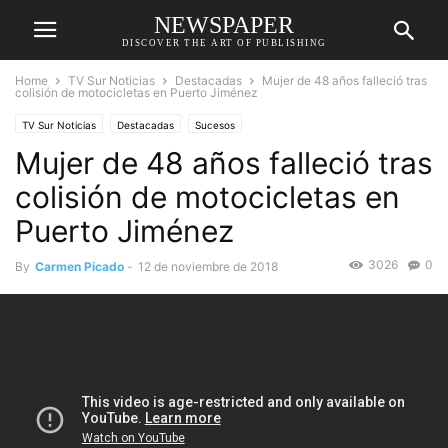
NEWSPAPER
DISCOVER THE ART OF PUBLISHING
Home
TV Sur Noticias
Destacadas
Mujer de 48 años falleció tras
colisión de motocicletas en Puerto Jiménez
TV Sur Noticias
Destacadas
Sucesos
Mujer de 48 años falleció tras
colisión de motocicletas en
Puerto Jiménez
3026
0
By
Carmen Picado
-
12 de noviembre de 2018