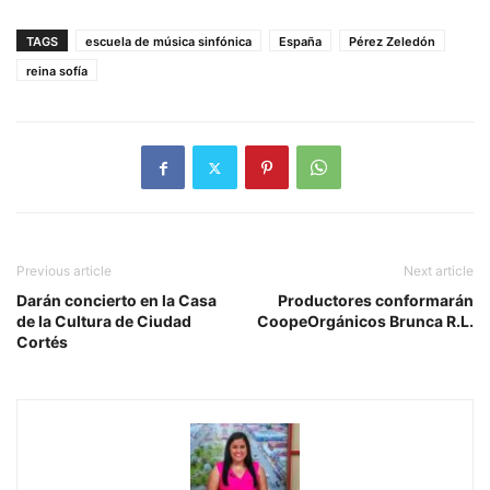
TAGS
escuela de música sinfónica
España
Pérez Zeledón
reina sofía
Previous article
Next article
Darán concierto en la Casa
Productores conformarán
de la Cultura de Ciudad
CoopeOrgánicos Brunca R.L.
Cortés