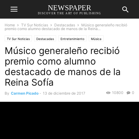
NEWSPAPER
DISCOVER THE ART OF PUBLISHING
Home
TV Sur Noticias
Destacadas
Músico generaleño recibió
premio como alumno destacado de manos de la Reina...
TV Sur Noticias
Destacadas
Entretenimiento
Música
Músico generaleño recibió
premio como alumno
destacado de manos de la
Reina Sofía
10800
0
By
Carmen Picado
-
13 de diciembre de 2017