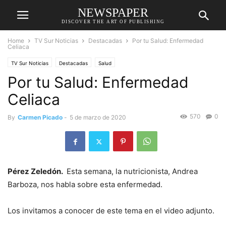
NEWSPAPER
DISCOVER THE ART OF PUBLISHING
Home
TV Sur Noticias
Destacadas
Por tu Salud: Enfermedad
Celiaca
TV Sur Noticias
Destacadas
Salud
Por tu Salud: Enfermedad
Celiaca
570
0
By
Carmen Picado
-
5 de marzo de 2020
Pérez Zeledón.
Esta semana, la nutricionista, Andrea
Barboza, nos habla sobre esta enfermedad.
Los invitamos a conocer de este tema en el video adjunto.