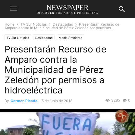
NEWSPAPER
DISCOVER THE ART OF PUBLISHING
Home
TV Sur Noticias
Destacadas
Presentarán Recurso de
Amparo contra la Municipalidad de Pérez Zeledón por permisos...
TV Sur Noticias
Destacadas
Medio Ambiente
Presentarán Recurso de
Amparo contra la
Municipalidad de Pérez
Zeledón por permisos a
hidroeléctrica
3285
0
By
Carmen Picado
-
5 de junio de 2018