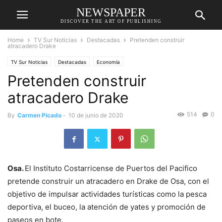
NEWSPAPER
DISCOVER THE ART OF PUBLISHING
Home
TV Sur Noticias
Destacadas
Pretenden construir
atracadero Drake
TV Sur Noticias
Destacadas
Economía
Pretenden construir
atracadero Drake
514
0
By
Carmen Picado
-
10 de junio de 2020
Osa.
El Instituto Costarricense de Puertos del Pacifico
pretende construir un atracadero en Drake de Osa, con el
objetivo de impulsar actividades turísticas como la pesca
deportiva, el buceo, la atención de yates y promoción de
paseos en bote.